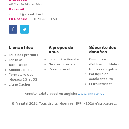
+972-55-500-0555
Par mail
support@annatel.net
En France
01 70 36 50 60
Liens utiles
A propos de
Sécurité des
nous
données
Tous nos produits
La société Annatel
Conditions
Tarifs et
Nos partenaires
d'utilisation Mobile
facturation
Recrutement
Mentions légales
Support client
Politique de
Fermeture des
confidentialité
réseaux 2G et 3G
Filtre Internet
Ligne Cacher
Annatel existe aussi en anglais:
www.annatel.us
© Annatel 2026. Tous droits réservés. 1994-2026 לב אנאטל בע"מ