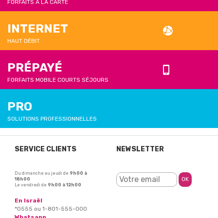
FORFAITS À LA CARTE
INTERNET
HAUT DÉBIT
PRÉPAYÉ
FORFAITS MOBILE COURTS SÉJOURS
PRO
SOLUTIONS PROFESSIONNELLES
SERVICE CLIENTS
NEWSLETTER
Du dimanche au jeudi de
9h00 à
18h00
Le vendredi de
9h00 à 12h00
En Israël
*0555 ou 1-801-555-000
Whatsapp