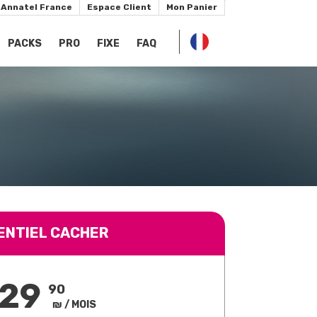
Annatel France
Espace Client
Mon Panier
PACKS
PRO
FIXE
FAQ
ENTIEL CACHER
129
90
₪ / MOIS