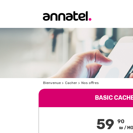
Bienvenue
>
Cacher
>
Nos offres
BASIC CACH
59
90
₪ / MO