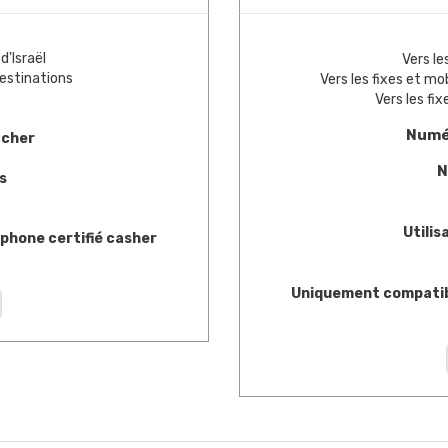
d'Israël
Vers le
destinations
Vers les fixes et mo
Vers les fi
Numér
acher
N
s
Utilis
phone certifié casher
Uniquement compatibl