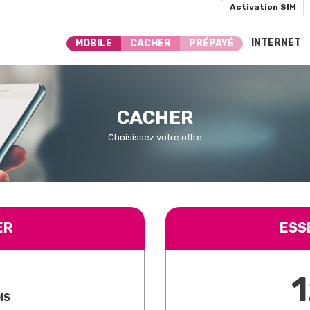
Activation SIM
INTERNET
MOBILE
CACHER
PRÉPAYÉ
CACHER
Choisissez votre offre
ER
ESS
IS